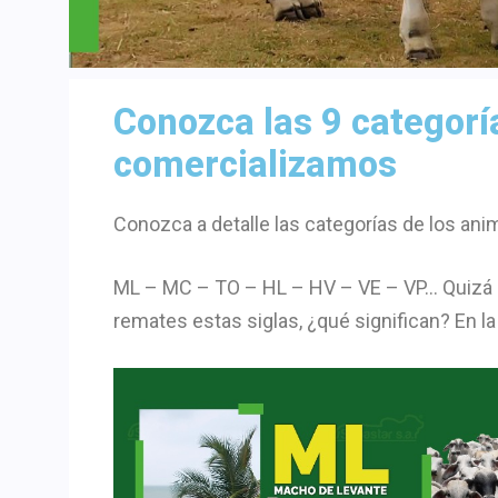
Conozca las 9 categorí
comercializamos
Conozca a detalle las categorías de los an
ML – MC – TO – HL – HV – VE – VP… Quizá h
remates estas siglas, ¿qué significan? En la