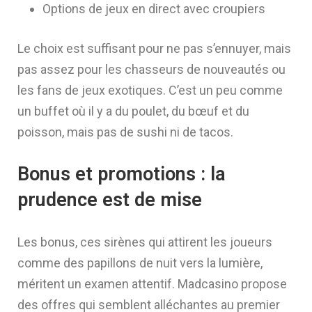
Options de jeux en direct avec croupiers
Le choix est suffisant pour ne pas s’ennuyer, mais
pas assez pour les chasseurs de nouveautés ou
les fans de jeux exotiques. C’est un peu comme
un buffet où il y a du poulet, du bœuf et du
poisson, mais pas de sushi ni de tacos.
Bonus et promotions : la
prudence est de mise
Les bonus, ces sirènes qui attirent les joueurs
comme des papillons de nuit vers la lumière,
méritent un examen attentif. Madcasino propose
des offres qui semblent alléchantes au premier