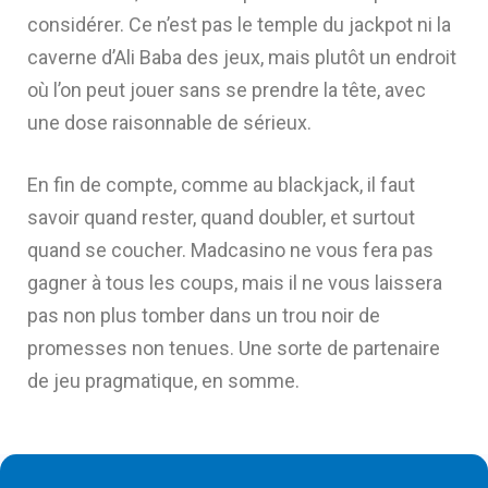
considérer. Ce n’est pas le temple du jackpot ni la
caverne d’Ali Baba des jeux, mais plutôt un endroit
où l’on peut jouer sans se prendre la tête, avec
une dose raisonnable de sérieux.
En fin de compte, comme au blackjack, il faut
savoir quand rester, quand doubler, et surtout
quand se coucher. Madcasino ne vous fera pas
gagner à tous les coups, mais il ne vous laissera
pas non plus tomber dans un trou noir de
promesses non tenues. Une sorte de partenaire
de jeu pragmatique, en somme.