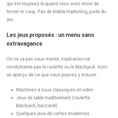
qui est toujours là quand vous avez envie de
tenter le coup. Pas de blabla marketing, juste du
jeu.
Les jeux proposés : un menu sans
extravagance
On ne va pas vous mentir, madcasino ne
révolutionne pas la roulette ou le blackjack. Voici
un aperçu de ce que vous pouvez y trouver :
Machines à sous classiques et vidéo
Jeux de table traditionnels (roulette,
blackjack, baccarat)
Quelques jeux de cartes modernes