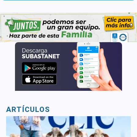
ARTÍCULOS