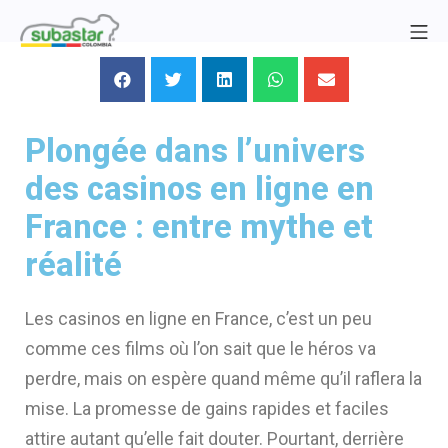
Plongée dans l’univers
des casinos en ligne en
France : entre mythe et
réalité
Les casinos en ligne en France, c’est un peu
comme ces films où l’on sait que le héros va
perdre, mais on espère quand même qu’il raflera la
mise. La promesse de gains rapides et faciles
attire autant qu’elle fait douter. Pourtant, derrière