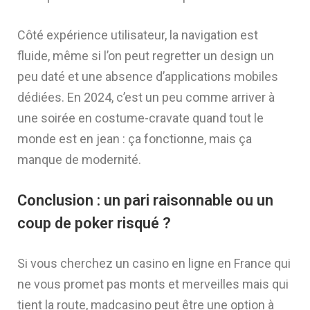
Côté expérience utilisateur, la navigation est
fluide, même si l’on peut regretter un design un
peu daté et une absence d’applications mobiles
dédiées. En 2024, c’est un peu comme arriver à
une soirée en costume-cravate quand tout le
monde est en jean : ça fonctionne, mais ça
manque de modernité.
Conclusion : un pari raisonnable ou un
coup de poker risqué ?
Si vous cherchez un casino en ligne en France qui
ne vous promet pas monts et merveilles mais qui
tient la route, madcasino peut être une option à