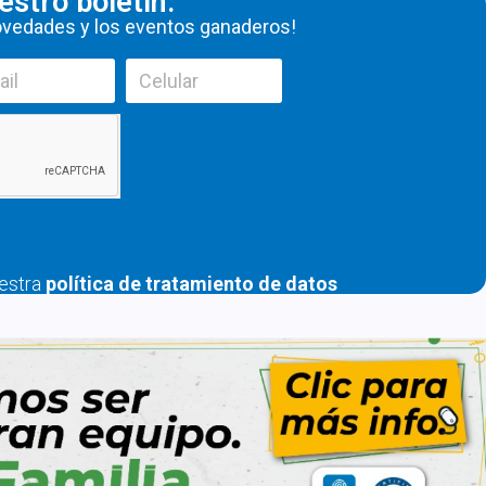
estro boletín:
novedades y los eventos ganaderos!
uestra
política de tratamiento de datos