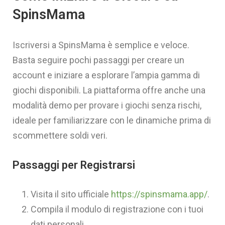
SpinsMama
Iscriversi a SpinsMama è semplice e veloce.
Basta seguire pochi passaggi per creare un
account e iniziare a esplorare l’ampia gamma di
giochi disponibili. La piattaforma offre anche una
modalità demo per provare i giochi senza rischi,
ideale per familiarizzare con le dinamiche prima di
scommettere soldi veri.
Passaggi per Registrarsi
Visita il sito ufficiale
https://spinsmama.app/
.
Compila il modulo di registrazione con i tuoi
dati personali.