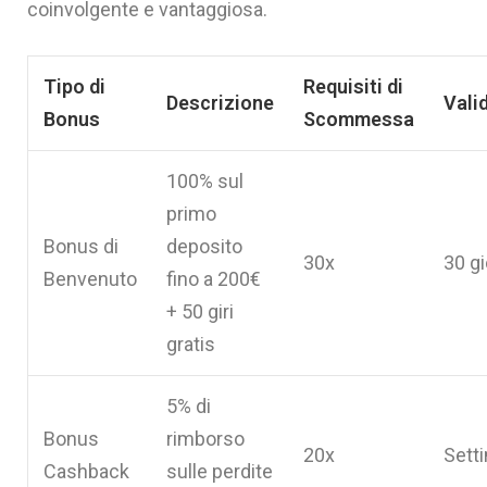
coinvolgente e vantaggiosa.
Tipo di
Requisiti di
Descrizione
Valid
Bonus
Scommessa
100% sul
primo
Bonus di
deposito
30x
30 gi
Benvenuto
fino a 200€
+ 50 giri
gratis
5% di
Bonus
rimborso
20x
Sett
Cashback
sulle perdite