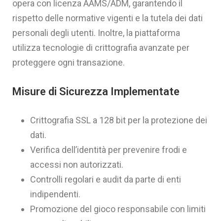
opera con licenza AAMS/ADM, garantendo il
rispetto delle normative vigenti e la tutela dei dati
personali degli utenti. Inoltre, la piattaforma
utilizza tecnologie di crittografia avanzate per
proteggere ogni transazione.
Misure di Sicurezza Implementate
Crittografia SSL a 128 bit per la protezione dei
dati.
Verifica dell’identità per prevenire frodi e
accessi non autorizzati.
Controlli regolari e audit da parte di enti
indipendenti.
Promozione del gioco responsabile con limiti