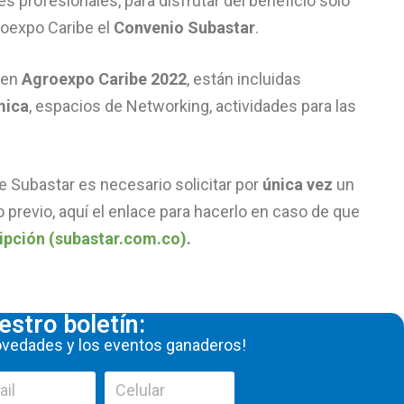
es profesionales, para disfrutar del beneficio solo
groexpo Caribe el
Convenio Subastar
.
 en
Agroexpo Caribe 2022
, están incluidas
mica
, espacios de Networking, actividades para las
e Subastar es necesario solicitar por
única vez
un
o previo, aquí el enlace para hacerlo en caso de que
ripción (subastar.com.co)
.
estro boletín:
novedades y los eventos ganaderos!